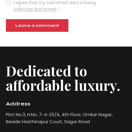
I agree that my submitted data is being
collected and stored
.
*
Dedicated to
affordable luxury.
Address
Plot No.3, H.No. 7-4-25/A, 4th Floor, Omkar Nagar,
Beside Hasthinapur Court, Sagar Road